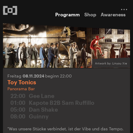
Programm
Shop
Awareness
Artwork by: Linyou Xie
Freitag
08.11.2024
beginn 22:00
Toy Tonics
Panorama Bar
22:00
Gee Lane
01:00
Kapote B2B Sam Ruffillo
05:00
Dan Shake
08:00
Guinny
"Was unsere Stücke verbindet, ist der Vibe und das Tempo.