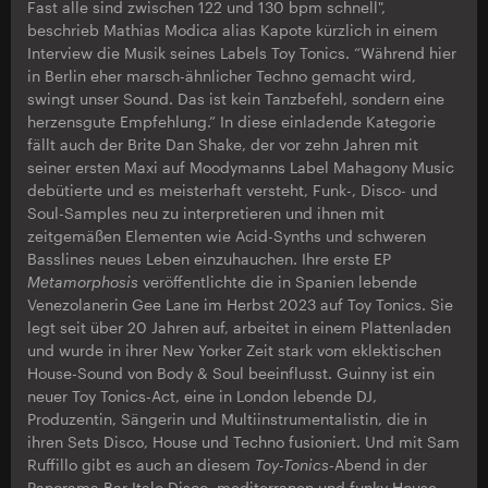
Fast alle sind zwischen 122 und 130 bpm schnell",
beschrieb Mathias Modica alias Kapote kürzlich in einem
Interview die Musik seines Labels Toy Tonics. “Während hier
in Berlin eher marsch-ähnlicher Techno gemacht wird,
swingt unser Sound. Das ist kein Tanzbefehl, sondern eine
herzensgute Empfehlung.” In diese einladende Kategorie
fällt auch der Brite Dan Shake, der vor zehn Jahren mit
seiner ersten Maxi auf Moodymanns Label Mahagony Music
debütierte und es meisterhaft versteht, Funk-, Disco- und
Soul-Samples neu zu interpretieren und ihnen mit
zeitgemäßen Elementen wie Acid-Synths und schweren
Basslines neues Leben einzuhauchen. Ihre erste EP
Metamorphosis
veröffentlichte die in Spanien lebende
Venezolanerin Gee Lane im Herbst 2023 auf Toy Tonics. Sie
legt seit über 20 Jahren auf, arbeitet in einem Plattenladen
und wurde in ihrer New Yorker Zeit stark vom eklektischen
House-Sound von Body & Soul beeinflusst. Guinny ist ein
neuer Toy Tonics-Act, eine in London lebende DJ,
Produzentin, Sängerin und Multiinstrumentalistin, die in
ihren Sets Disco, House und Techno fusioniert. Und mit Sam
Ruffillo gibt es auch an diesem
Toy-Tonics
-Abend in der
Panorama Bar Italo Disco, mediterranen und funky House.