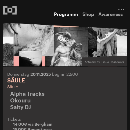
Programm
Shop
Awareness
Artwork by: Linus Dessecker
Donnerstag
20.11.2025
beginn 22:00
SÄULE
Säule
Alpha Tracks
Okouru
Salty DJ
Tickets
14,00€ via
Berghain
15,00€ Abendkasse