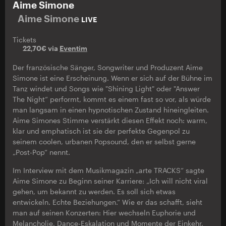
Aime Simone
Aime Simone
LIVE
Tickets
22,70€ via
Eventim
Der französische Sänger, Songwriter und Produzent Aime
Simone ist eine Erscheinung. Wenn er sich auf der Bühne im
Tanz windet und Songs wie "Shining Light" oder "Answer
The Night“ performt, kommt es einem fast so vor, als würde
man langsam in einen hypnotischen Zustand hineingleiten.
Aime Simones Stimme verstärkt diesen Effekt noch: warm,
klar und emphatisch ist sie der perfekte Gegenpol zu
seinem coolen, urbanen Popsound, den er selbst gerne
„Post-Pop“ nennt.
Im Interview mit dem Musikmagazin „arte TRACKS“ sagte
Aime Simone zu Beginn seiner Karriere: „Ich will nicht viral
gehen, um bekannt zu werden. Es soll sich etwas
entwickeln. Echte Beziehungen.“ Wie er das schafft, sieht
man auf seinen Konzerten: Hier wechseln Euphorie und
Melancholie, Dance-Eskalation und Momente der Einkehr,