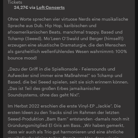
Tickets
24,27€ via
Loft Concerts
Ohne Worte sprechen vier virtuose Nerds eine musikalische
Sprache aus Dub, Hip Hop, karibischen und
afroamerikanischen Beats, manchmal trappy. Based und
Tchamp (Seeed), Mo’Leen O’Swald und Berger (himself!)
erzeugen eine akustische Dramaturgie, die den Menschen
als ganzheitlich wellenfühlendes Wesen wahrnimmt: 100%
bounce mood!
„Dazu der Griff in die Spielkonsole - Feiersounds und
Aufwecker sind immer eine Maßnahme!“ so Tchamp und
Based, die bei Seeed spielen, seit sie sich erinnern können.
„Das ist Teil des großen Erbes jamaikanischer
Soundsystems, ohne das geht Nix!".
Im Herbst 2022 erschien die erste Vinyl-EP „Jackie“. Die
ersten Ideen zu den Tracks sind im Rahmen der letzten
Seeed-Produktion „Bam Bam“ entstanden -damals noch mit
Gründungsmitglied El Gris am Bass. „Wir haben gemerkt,
dass wir auch als Trio gut harmonieren und eine ähnliche