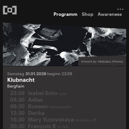
Programm
Shop
Awareness
Artwork by: Abdulaziz Alhomsi
Samstag
31.01.2026
beginn 23:59
Klubnacht
Berghain
23:59
Isabel Soto
nyxii
04:30
Adlas
08:30
Roseen
frameworks
12:30
Decka
16:30
Mary Yuzovskaya
monday off
20:30
François X
xx lab