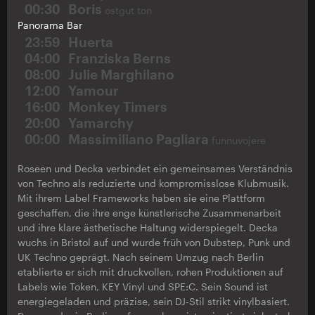
00:30
Boris
ostgut ton
Panorama Bar
23:59
Huerta
04:00
Franziska Berns
08:00
Julie Marghilano
12:00
Yamour
16:00
Monkey Timers
20:00
Yamarchy
00:00
Massimiliano Pagliara
funnuvojere
Roseen und Decka verbindet ein gemeinsames Verständnis
von Techno als reduzierte und kompromisslose Klubmusik.
Mit ihrem Label Frameworks haben sie eine Plattform
geschaffen, die ihre enge künstlerische Zusammenarbeit
und ihre klare ästhetische Haltung widerspiegelt. Decka
wuchs in Bristol auf und wurde früh von Dubstep, Punk und
UK Techno geprägt. Nach seinem Umzug nach Berlin
etablierte er sich mit druckvollen, rohen Produktionen auf
Labels wie Token, KEY Vinyl und SPE:C. Sein Sound ist
energiegeladen und präzise, sein DJ-Stil strikt vinylbasiert.