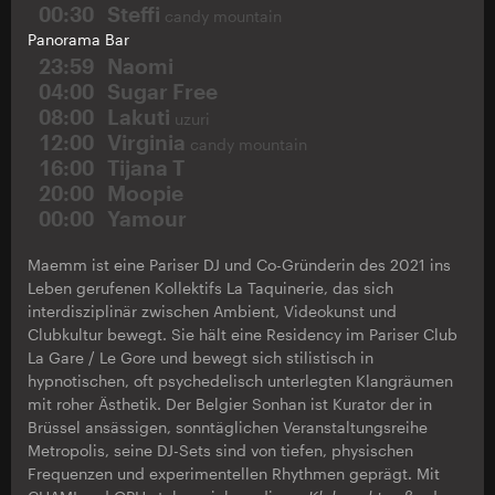
00:30
Steffi
candy mountain
Panorama Bar
23:59
Naomi
04:00
Sugar Free
08:00
Lakuti
uzuri
12:00
Virginia
candy mountain
16:00
Tijana T
20:00
Moopie
00:00
Yamour
Maemm ist eine Pariser DJ und Co-Gründerin des 2021 ins
Leben gerufenen Kollektifs La Taquinerie, das sich
interdisziplinär zwischen Ambient, Videokunst und
Clubkultur bewegt. Sie hält eine Residency im Pariser Club
La Gare / Le Gore und bewegt sich stilistisch in
hypnotischen, oft psychedelisch unterlegten Klangräumen
mit roher Ästhetik. Der Belgier Sonhan ist Kurator der in
Brüssel ansässigen, sonntäglichen Veranstaltungsreihe
Metropolis, seine DJ-Sets sind von tiefen, physischen
Frequenzen und experimentellen Rhythmen geprägt. Mit