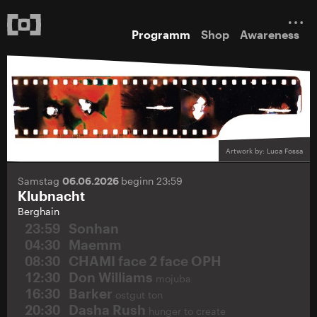
Programm
Shop
Awareness
Artwork by: Luca Fossa
Samstag
06.06.2026
beginn 23:59
Klubnacht
Berghain
23:59
Sonhan
04:30
Maemm
08:30
CHAMI face 2 face OPH
12:30
Don Williams
mojuba
16:30
Barker
ostgut ton
20:30
Dasha Rush
hunger to create