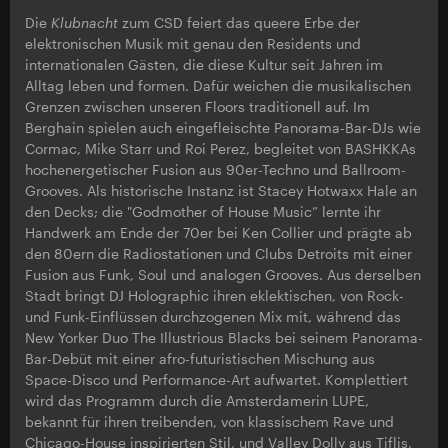
Die
Klubnacht
zum CSD feiert das queere Erbe der
elektronischen Musik mit genau den Residents und
internationalen Gästen, die diese Kultur seit Jahren im
Alltag leben und formen. Dafür weichen die musikalischen
Grenzen zwischen unseren Floors traditionell auf. Im
Berghain spielen auch eingefleischte Panorama-Bar-DJs wie
Cormac, Mike Starr und Roi Perez, begleitet von BASHKKAs
hochenergetischer Fusion aus 90er-Techno und Ballroom-
Grooves. Als historische Instanz ist Stacey Hotwaxx Hale an
den Decks; die "Godmother of House Music” lernte ihr
Handwerk am Ende der 70er bei Ken Collier und prägte ab
den 80ern die Radiostationen und Clubs Detroits mit einer
Fusion aus Funk, Soul und analogen Grooves. Aus derselben
Stadt bringt DJ Holographic ihren eklektischen, von Rock-
und Funk-Einflüssen durchzogenen Mix mit, während das
New Yorker Duo The Illustrious Blacks bei seinem Panorama-
Bar-Debüt mit einer afro-futuristischen Mischung aus
Space-Disco und Performance-Art aufwartet. Komplettiert
wird das Programm durch die Amsterdamerin LUPE,
bekannt für ihren treibenden, von klassischem Rave und
Chicago-House inspirierten Stil, und Valley Dolly aus Tiflis,