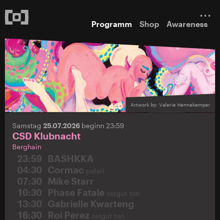
Programm
Shop
Awareness
Artwork by: Valerie Hennekemper
Samstag
25.07.2026
beginn 23:59
CSD Klubnacht
Berghain
23:59
BASHKKA
04:30
Cormac
polari
07:30
Mike Starr
10:30
Phase Fatale
ostgut ton
13:30
Gabrielle Kwarteng
16:30
Roi Perez
ostgut ton