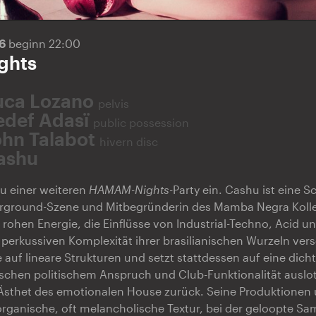
26
beginn 22:00
ghts
uca Lozano
pelvis
edef Adasï
public possession
ohn Talabot
hivern disc
ashu
zu einer weiteren
HAMAM-Nights
-Party ein. Cashu ist eine S
ground-Szene und Mitbegründerin des Mamba Negra Kollektiv
 rohen Energie, die Einflüsse von Industrial-Techno, Acid u
 perkussiven Komplexität ihrer brasilianischen Wurzeln vers
ie auf lineare Strukturen und setzt stattdessen auf eine dic
chen politischem Anspruch und Club-Funktionalität auslot
 Ästhet des emotionalen House zurück. Seine Produktionen 
organische, oft melancholische Textur, bei der geloopte Sa