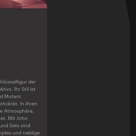
chlüsselfigur der
s. Ihr Stil ist
nd Mutant
chränkt. In ihren
hte Atmosphäre,
et. Mit John
und Sets sind
mples und neblige