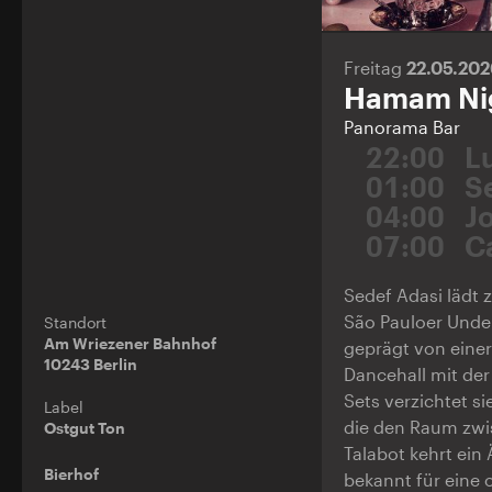
Freitag
22.05.20
Hamam Ni
Panorama Bar
22:00
L
01:00
S
04:00
J
07:00
C
Sedef Adasi lädt 
São Pauloer Under
Standort
Am Wriezener Bahnhof
geprägt von einer
10243 Berlin
Dancehall mit der
Sets verzichtet s
Label
die den Raum zwis
Ostgut Ton
Talabot kehrt ein
Bierhof
bekannt für eine 