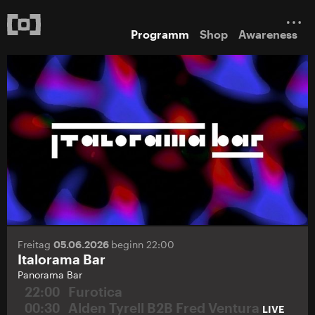
Programm
Shop
Awareness
Freitag
05.06.2026
beginn 22:00
Italorama Bar
Panorama Bar
22:00
Furotica
00:30
Alden Tyrell B2B Fred Ventura
LIVE