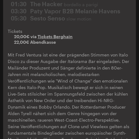
01:30
The Hacker
bordello a parigi
03:30
Paty Vapor B2B Melanie Havens
05:30
Sesto Senso
slow motion
Tickets
20,00€ via
Tickets Berghain
22,00€ Abendkasse
Mit Fred Ventura ist eine der prägenden Stimmen von Italo
Disco zu dieser Ausgabe der
Italorama Bar
eingeladen. Der
Mailänder Produzent und Sänger definierte in den 80er-
Jahren mit melancholischen, melodiestarken
Veröffentlichungen wie "Wind of Change" den emotionalen
Kern des Italo-Pop. Musikalisch bewegt er sich in seinen
Live-Sets stilsicher im Spannungsfeld zwischen der kühlen
Ästhetik von New Order und der treibenden Hi-NRG-
Dynamik eines Bobby Orlando. Der Rotterdamer Producer
Alden Tyrell nähert sich dem Genre hingegen von der
maschinellen, raueren West-Coast-Electro-Perspektive.
Seine Veröffentlichungen auf Clone und Viewlexx gelten als
fundamentale Bindeglieder zwischen europäischer Synth-