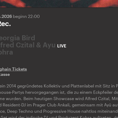
6.2026
beginn 22:00
ec.
eorgia Bird
lfred Czital & Ayu
LIVE
ohra
ghain Tickets
kasse
in 2014 gegründetes Kollektiv und Plattenlabel mit Sitz in P
ouse-Partys hervorgegangen ist, die zu einem Eckpfeiler de
e wurden. Beim heutigen Showcase wird Alfred Czital, Mit
 Resident-DJ im Prager Club Ankali, gemeinsam mit Ayū auf
nce, Deep Techno und Progressive House nahtlos miteinand
Set wird der indische DJ und Produzent Kohra auftreten, de