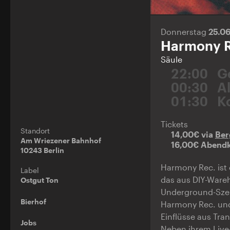
Donnerstag
25.0
Harmony R
Säule
22:00
G
00:30
A
01:30
K
Tickets
Standort
14,00€ via
Ber
Am Wriezener Bahnhof
16,00€ Abend
10243 Berlin
Harmony Rec. ist e
Label
das aus DIY-Wareh
Ostgut Ton
Underground-Szen
Bierhof
Harmony Rec. und
Einflüsse aus Tra
Jobs
Neben ihrem Live-