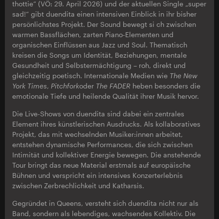
thottie“ (VÖ: 29. April 2026) und der aktuellen Single „super
sad!“ gibt duendita einen intensiven Einblick in ihr bisher
persönlichstes Projekt. Der Sound bewegt si ch zwischen
warmen Bassflächen, zarten Piano-Elementen und
organischen Einflüssen aus Jazz und Soul. Thematisch
kreisen die Songs um Identität, Beziehungen, mentale
Gesundheit und Selbstermächtigung – roh, direkt und
gleichzeitig poetisch. Internationale Medien wie
The New
York Times
,
Pitchfork
oder
The FADER
heben besonders die
emotionale Tiefe und heilende Qualität ihrer Musik hervor.
Die Live-Shows von duendita sind dabei ein zentrales
Element ihres künstlerischen Ausdrucks. Als kollaboratives
Projekt, das mit wechselnden Musiker:innen arbeitet,
entstehen dynamische Performances, die sich zwischen
Intimität und kollektiver Energie bewegen. Die anstehende
Tour bringt das neue Material erstmals auf europäische
Bühnen und verspricht ein intensives Konzerterlebnis
zwischen Zerbrechlichkeit und Katharsis.
Gegründet in Queens, versteht sich duendita nicht nur als
Band, sondern als lebendiges, wachsendes Kollektiv. Die