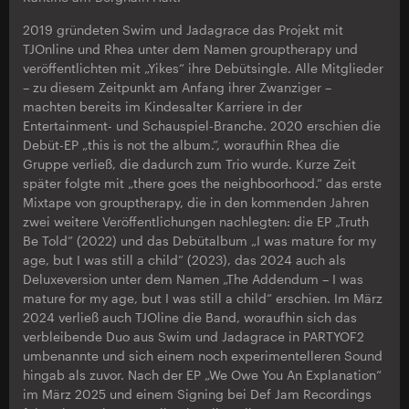
2019 gründeten Swim und Jadagrace das Projekt mit
TJOnline und Rhea unter dem Namen grouptherapy und
veröffentlichten mit „Yikes“ ihre Debütsingle. Alle Mitglieder
– zu diesem Zeitpunkt am Anfang ihrer Zwanziger –
machten bereits im Kindesalter Karriere in der
Entertainment- und Schauspiel-Branche. 2020 erschien die
Debüt-EP „this is not the album.”, woraufhin Rhea die
Gruppe verließ, die dadurch zum Trio wurde. Kurze Zeit
später folgte mit „there goes the neighboorhood.“ das erste
Mixtape von grouptherapy, die in den kommenden Jahren
zwei weitere Veröffentlichungen nachlegten: die EP „Truth
Be Told” (2022) und das Debütalbum „I was mature for my
age, but I was still a child” (2023), das 2024 auch als
Deluxeversion unter dem Namen „The Addendum – I was
mature for my age, but I was still a child“ erschien. Im März
2024 verließ auch TJOline die Band, woraufhin sich das
verbleibende Duo aus Swim und Jadagrace in PARTYOF2
umbenannte und sich einem noch experimentelleren Sound
hingab als zuvor. Nach der EP „We Owe You An Explanation“
im März 2025 und einem Signing bei Def Jam Recordings