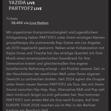
YAZIDA
LIVE
PARTYOF2
LIVE
Tickets
29,45€ via
Live Nation
Mit ungestümer Kompromisslosigkeit und jugendlichem
Erfolgsdrang haben PARTYOF2 unter ihrem einstigen Namen
grouptherapy die pulsierende Rap-Szene von Los Angeles
ab 2019 regelrecht gestürmt. Neben einer Kollaboration mit
Rejjie Snow und Tinashe hat das einstige Quartett mit ihrer
Musik einen emanzipatorischen Soundtrack für ihre
Generation kreiert und gleichermaßen ihre eigene
künstlerische Befreiung erlangt – ein Produkt unserer Zeit, in
der Heucheleien der westlichen Welt unter ihrem eigenen
Gewicht zu zerbrechen drohen. Seit 2024 agiert die Gruppe
unter ihrem neuen Namen PARTYOF2 als Duo, das mit ihrem
Sound zwischen Hip-Hop, Rap, Alternative R&B und Pop seit
dem Umbruch längst zu sich gefunden hat. Nun kommen
PARTYOF2 zum ersten Mal als Duo nach Europa. Auf ihrer
EUROPE TOUR 2026 machen sie im Mai in der Berliner
Kantine am Berghain Halt.