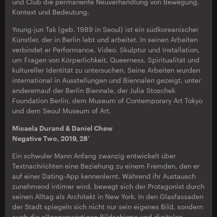
und Club die permanente Neuverhandlung von Bewegung,
Kontext und Bedeutung.
Young-jun Tak (geb. 1989 in Seoul) ist ein südkoreanischer
Künstler, der in Berlin lebt und arbeitet. In seinen Arbeiten
verbindet er Performance, Video, Skulptur und Installation,
um Fragen von Körperlichkeit, Queerness, Spiritualität und
kultureller Identität zu untersuchen. Seine Arbeiten wurden
international in Ausstellungen und Biennalen gezeigt, unter
anderemauf der Berlin Biennale, der Julia Stoschek
Foundation Berlin, dem Museum of Contemporary Art Tokyo
und dem Seoul Museum of Art.
Micaela Durand & Daniel Chew
Negative Two, 2019, 28’
Ein schwuler Mann Anfang zwanzig entwickelt über
Textnachrichten eine Beziehung zu einem Fremden, den er
auf einer Dating-App kennenlernt. Während ihr Austausch
zunehmend intimer wird, bewegt sich der Protagonist durch
seinen Alltag als Architekt in New York. In den Glasfassaden
der Stadt spiegeln sich nicht nur sein eigenes Bild, sondern
auch die allgegenwärtigen Bildschirme und digitalen