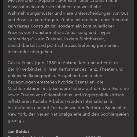
wie „Terrorist“, „Popstar“, „Pornstar“ oder „Staatsmacht“
bewusst ineinander verschoben, um westliche
Wahrnehmungsmuster und klare Unterscheidungen von Gut
und Böse zu hinterfragen. Zentral ist die Idee, dass Identität
kein festes Konstrukt ist, sondern ein kontinuierlicher
Prozess von Transformation, Anpassung und „hyper-
camouflage“ – ein Zustand, in dem Sichtbarkeit,
Unsichtbarkeit und politische Zuschreibung permanent
ineinander übergehen.
Göksu Kunak (geb. 1985 in Ankara, lebt und arbeitet in
Berlin) verbindet in ihren Performances Tanz, Theater und
politische Ikonographie. Ausgehend von realen
Begegnungen entstehen hybride Szenarien, die
Machtstrukturen, insbesondere hetero-patriarchale Systeme
sowie Fragen von Orientalismus und Körperpolitik kritisch
reflektieren. Kunaks Arbeiten wurden international in
Institutionen und auf Festivals wie der Performa Biennial in
New York, der Neuen Nationalgalerie und den Sophiensælen
gezeigt.
Jan Soldat