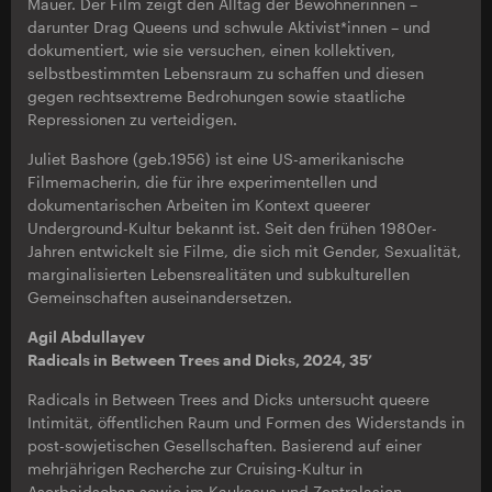
Mauer. Der Film zeigt den Alltag der Bewohnerinnen –
darunter Drag Queens und schwule Aktivist*innen – und
dokumentiert, wie sie versuchen, einen kollektiven,
selbstbestimmten Lebensraum zu schaffen und diesen
gegen rechtsextreme Bedrohungen sowie staatliche
Repressionen zu verteidigen.
Juliet Bashore (geb.1956) ist eine US-amerikanische
Filmemacherin, die für ihre experimentellen und
dokumentarischen Arbeiten im Kontext queerer
Underground-Kultur bekannt ist. Seit den frühen 1980er-
Jahren entwickelt sie Filme, die sich mit Gender, Sexualität,
marginalisierten Lebensrealitäten und subkulturellen
Gemeinschaften auseinandersetzen.
Agil Abdullayev
Radicals in Between Trees and Dicks, 2024, 35’
Radicals in Between Trees and Dicks untersucht queere
Intimität, öffentlichen Raum und Formen des Widerstands in
post-sowjetischen Gesellschaften. Basierend auf einer
mehrjährigen Recherche zur Cruising-Kultur in
Aserbaidschan sowie im Kaukasus und Zentralasien