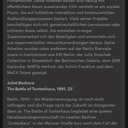
Filmemacher. Seine Arbeiten setzen sich häufig mit
öffentlichem Raum auseinander. Film versteht er als soziale
Praxis, die auf kollektiver Interaktion und kontinuierlichen
Aushandlungsprozessen basiert. Viele seiner Projekte
beschäftigen sich mit gemeinschaftlichen Lernräumen oder
initiieren diese selbst. Sie entstehen in enger
Zusammenarbeit mit den Beteiligten und entwickeln sich
aus experimentellen Versuchsanordnungen heraus. Seine
Arbeiten wurden unter anderem auf der Berlin Biennale
sowie in Institutionen wie KW Berlin, der Julia Stoschek
Collection in Düsseldorf, der Berlinischen Galerie, dem ZKM
Karlsruhe, MARTa Herford, der Schirn Frankfurt und dem
MoCA Taipei gezeigt.
Juliet Bashore
The Battle of Tuntenhaus, 1991, 23’
Berlin, 1990 – die Wiedervereinigung ist noch nicht
vollzogen, und die Frage nach der Zukunft ist drängender
denn je: The Battle of Tuntenhaus begleitet eine queere
Hausbesetzergemeinschaft im zweiten Berliner
„Tuntenhaus“ in der Mainzer Straße kurz nach dem Fall der