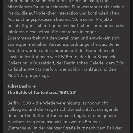
Filmemacher. Seine Arbeiten setzen sich häufig mit
öffentlichem Raum auseinander. Film versteht er als soziale
Praxis, die auf kollektiver Interaktion und kontinuierlichen
Aushandlungsprozessen basiert. Viele seiner Projekte
beschäftigen sich mit gemeinschaftlichen Lernräumen oder
initiieren diese selbst. Sie entstehen in enger
Zusammenarbeit mit den Beteiligten und entwickeln sich
aus experimentellen Versuchsanordnungen heraus. Seine
Arbeiten wurden unter anderem auf der Berlin Biennale
sowie in Institutionen wie KW Berlin, der Julia Stoschek
Collection in Düsseldorf, der Berlinischen Galerie, dem ZKM
Karlsruhe, MARTa Herford, der Schirn Frankfurt und dem
MoCA Taipei gezeigt.
Juliet Bashore
The Battle of Tuntenhaus, 1991, 23’
Berlin, 1990 – die Wiedervereinigung ist noch nicht
vollzogen, und die Frage nach der Zukunft ist drängender
denn je: The Battle of Tuntenhaus begleitet eine queere
Hausbesetzergemeinschaft im zweiten Berliner
„Tuntenhaus“ in der Mainzer Straße kurz nach dem Fall der