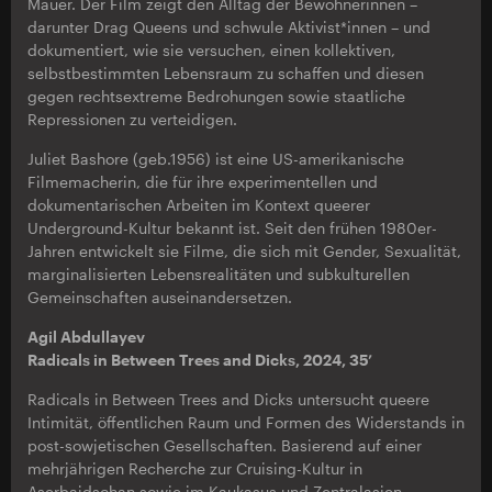
Mauer. Der Film zeigt den Alltag der Bewohnerinnen –
darunter Drag Queens und schwule Aktivist*innen – und
dokumentiert, wie sie versuchen, einen kollektiven,
selbstbestimmten Lebensraum zu schaffen und diesen
gegen rechtsextreme Bedrohungen sowie staatliche
Repressionen zu verteidigen.
Juliet Bashore (geb.1956) ist eine US-amerikanische
Filmemacherin, die für ihre experimentellen und
dokumentarischen Arbeiten im Kontext queerer
Underground-Kultur bekannt ist. Seit den frühen 1980er-
Jahren entwickelt sie Filme, die sich mit Gender, Sexualität,
marginalisierten Lebensrealitäten und subkulturellen
Gemeinschaften auseinandersetzen.
Agil Abdullayev
Radicals in Between Trees and Dicks, 2024, 35’
Radicals in Between Trees and Dicks untersucht queere
Intimität, öffentlichen Raum und Formen des Widerstands in
post-sowjetischen Gesellschaften. Basierend auf einer
mehrjährigen Recherche zur Cruising-Kultur in
Aserbaidschan sowie im Kaukasus und Zentralasien