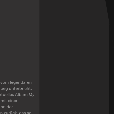
rt vom legendären
ipeg unterbricht,
 aktuelles Album
My
 mit einer
 an der
in zurück, das so