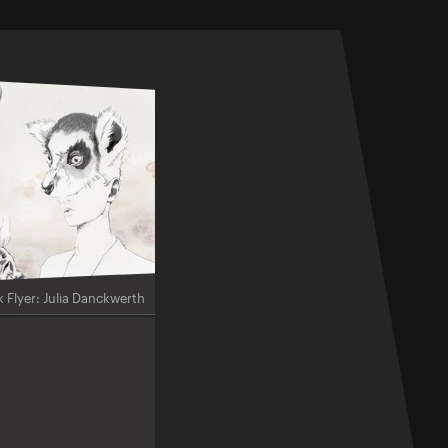
 Flyer: Julia Danckwerth