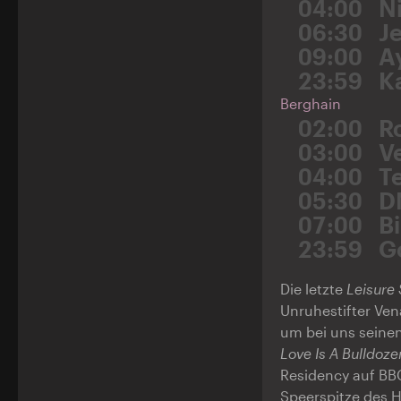
04:00
N
06:30
J
09:00
A
23:59
K
Berghain
02:00
R
03:00
V
04:00
T
05:30
D
07:00
B
23:59
G
Die letzte
Leisure
Unruhestifter Ven
um bei uns seinen 
Love Is A Bulldoze
Residency auf BBC
Speerspitze des H