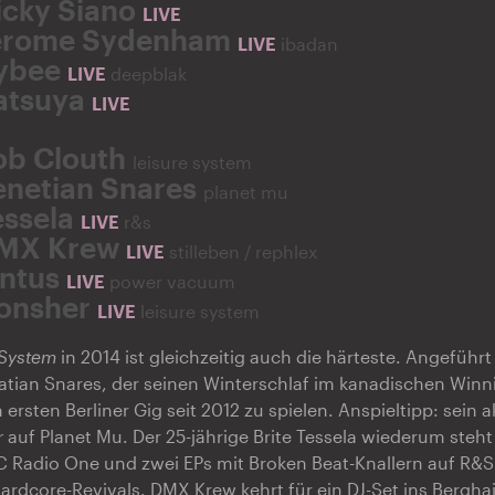
icky Siano
LIVE
erome Sydenham
LIVE
ibadan
ybee
LIVE
deepblak
atsuya
LIVE
ob Clouth
leisure system
enetian Snares
planet mu
essela
LIVE
r&s
MX Krew
LIVE
stilleben / rephlex
intus
LIVE
power vacuum
onsher
LIVE
leisure system
 System
in 2014 ist gleichzeitig auch die härteste. Angefüh
atian Snares, der seinen Winterschlaf im kanadischen Winn
ersten Berliner Gig seit 2012 zu spielen. Anspieltipp: sein
r
auf Planet Mu. Der 25-jährige Brite Tessela wiederum steht
 Radio One und zwei EPs mit Broken Beat-Knallern auf R&S
ardcore-Revivals. DMX Krew kehrt für ein DJ-Set ins Bergha