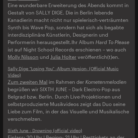
Eine wunderbare Erweiterung des Abends kommt in
Gestalt von SALLY DIGE. Die in Berlin lebende
Kanadierin macht nicht nur spielerisch-verträumten
Synth bis Wave Pop, sondern hat sich als begabte
interdisziplinäre Künstlerin, Designerin und
Performerin herausgestellt.Ihr Album
Hard To Please
ist auf Night School Records erschienen – wo auch
Molly Nilsson
und
Julia Holter
veröffentlich(t)en.
Sally Dige "Losing You" -Album Version- (Official Music
Video)
Zum zweiten Mal
im Rahmen der
Kometenmelodien
begrüßen wir SIXTH JUNE – Dark Electro-Pop aus
Belgrad bzw. Berlin. Durch Live-Projektionen und
selbstproduzierte Musikvideos zeigt das Duo seine
Liebe zum Film, in der das Visuelle und Musikalische
verschmelzen.
Sixth June - Drowning (official video)
Einlass: 20 Uhr | Beginn: 21 Uhr | Resttickets an der