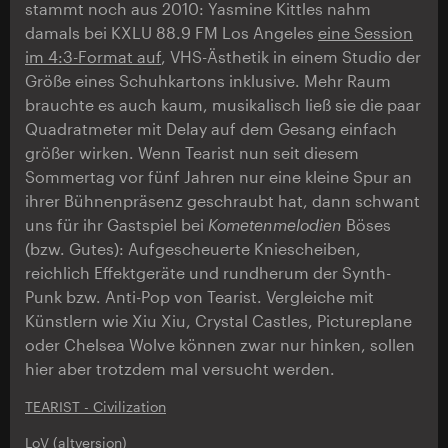
stammt noch aus 2010: Yasmine Kittles nahm
damals bei KXLU 88.9 FM Los Angeles
eine Session
im 4:3-Format auf
, VHS-Ästhetik in einem Studio der
Größe eines Schuhkartons inklusive. Mehr Raum
brauchte es auch kaum, musikalisch ließ sie die paar
Quadratmeter mit Delay auf dem Gesang einfach
größer wirken. Wenn Tearist nun seit diesem
Sommertag vor fünf Jahren nur eine kleine Spur an
ihrer Bühnenpräsenz geschraubt hat, dann schwant
uns für ihr Gastspiel bei
Kometenmelodien
Böses
(bzw. Gutes): Aufgescheuerte Kniescheiben,
reichlich Effektgeräte und rundherum der Synth-
Punk bzw. Anti-Pop von Tearist. Vergleiche mit
Künstlern wie Xiu Xiu, Crystal Castles, Pictureplane
oder Chelsea Wolve können zwar nur hinken, sollen
hier aber trotzdem mal versucht werden.
TEARIST - Civilization
LoV (altversion)