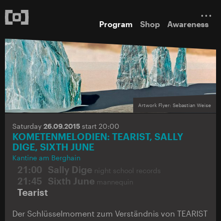
Program
Shop
Awareness
Artwork Flyer: Sebastian Weise
Saturday
26.09.2015
start 20:00
KOMETENMELODIEN: TEARIST, SALLY
DIGE, SIXTH JUNE
Kantine am Berghain
21:00
Sally Dige
night school records
21:45
Sixth June
mannequin
Tearist
Der Schlüsselmoment zum Verständnis von TEARIST