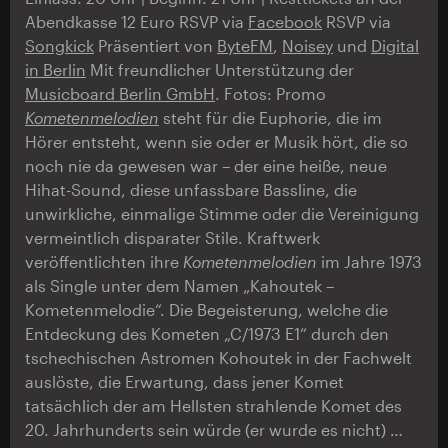
Abendkasse 12 Euro RSVP via
Facebook
RSVP via
Songkick
Präsentiert von
ByteFM
,
Noisey
und
Digital
in Berlin
Mit freundlicher Unterstützung der
Musicboard Berlin GmbH
. Fotos: Promo
Kometenmelodien
steht für die Euphorie, die im
Hörer entsteht, wenn sie oder er Musik hört, die so
noch nie da gewesen war – der eine heiße, neue
Hihat-Sound, diese unfassbare Bassline, die
unwirkliche, einmalige Stimme oder die Vereinigung
vermeintlich disparater Stile. Kraftwerk
veröffentlichten ihre
Kometenmelodien
im Jahre 1973
als Single unter dem Namen „Kahoutek –
Kometenmelodie“. Die Begeisterung, welche die
Entdeckung des Kometen „C/1973 E1“ durch den
tschechischen Astromen Kohoutek in der Fachwelt
auslöste, die Erwartung, dass jener Komet
tatsächlich der am Hellsten strahlende Komet des
20. Jahrhunderts sein würde (er wurde es nicht) …