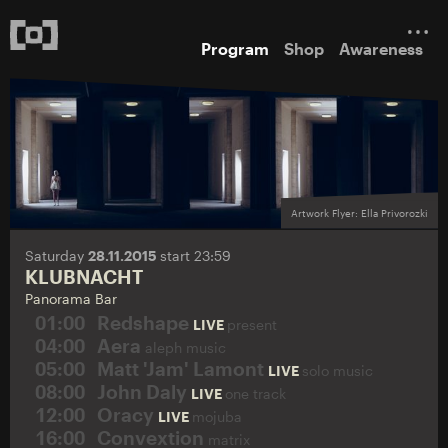
Program
Shop
Awareness
Artwork Flyer: Ella Privorozki
Saturday
28.11.2015
start 23:59
KLUBNACHT
Panorama Bar
01:00
Redshape
LIVE
present
04:00
Aera
aleph music
05:00
Matt 'Jam' Lamont
LIVE
solo music
08:00
John Daly
LIVE
one track
12:00
Oracy
LIVE
mojuba
16:00
Convextion
matrix