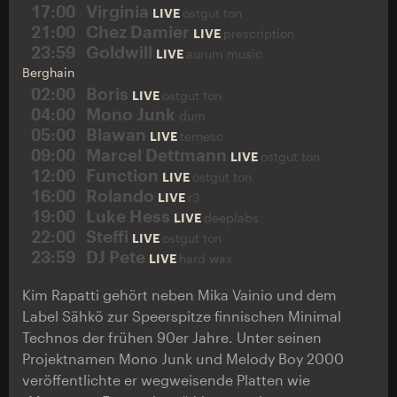
17:00
Virginia
LIVE
ostgut ton
21:00
Chez Damier
LIVE
prescription
23:59
Goldwill
LIVE
aurum music
Berghain
02:00
Boris
LIVE
ostgut ton
04:00
Mono Junk
dum
05:00
Blawan
LIVE
ternesc
09:00
Marcel Dettmann
LIVE
ostgut ton
12:00
Function
LIVE
ostgut ton
16:00
Rolando
LIVE
r3
19:00
Luke Hess
LIVE
deeplabs
22:00
Steffi
LIVE
ostgut ton
23:59
DJ Pete
LIVE
hard wax
Kim Rapatti gehört neben Mika Vainio und dem
Label Sähkö zur Speerspitze finnischen Minimal
Technos der frühen 90er Jahre. Unter seinen
Projektnamen Mono Junk und Melody Boy 2000
veröffentlichte er wegweisende Platten wie