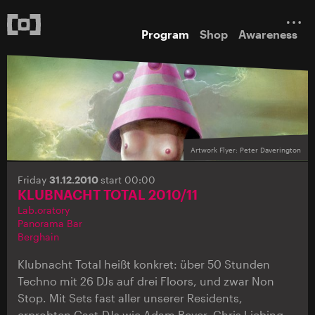
Program
Shop
Awareness
Artwork Flyer: Peter Daverington
Friday
31.12.2010
start 00:00
KLUBNACHT TOTAL 2010/11
Lab.oratory
Panorama Bar
Berghain
Klubnacht Total heißt konkret: über 50 Stunden
Techno mit 26 DJs auf drei Floors, und zwar Non
Stop. Mit Sets fast aller unserer Residents,
erprobten Gast-DJs wie Adam Beyer, Chris Liebing