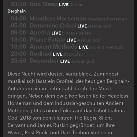
23:59
Doc Sleep
LIVE
detour
Berghain
04:00
Headless Horseman
headless horseman
05:00
Domenico Crisci
LIVE
jealous god
09:00
Anetha
LIVE
blocaus series
13:00
Phase Fatale
LIVE
jealous god
18:00
Ancient Methods
LIVE
ancient methods
23:00
Rødhåd
LIVE
dystopian
23:59
December
LIVE
jealous god
Diese Nacht wird düster, Vantablack. Zumindest
musikalisch lässt ein Großteil der heutigen Berghain-
Acts kaum einen Lichtstrahl durch ihre Musik
dringen. Neben dem ewig kopflosen Reiter Headless
Horseman und dem Industrial-geschulten Ancient
Methods gibt es einen Fokus auf das Label Jealous
God. 2013 von dem illustren Trio Regis, Silent
Servant und James Ruskin gegründet, um ihre
Wave-, Post Punk- und Dark Techno-Vorlieben