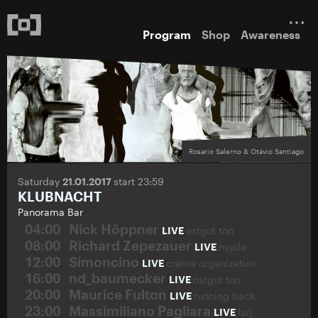
Program
Shop
Awareness
Rosario Salerno & Otávio Santiago
Saturday
21.01.2017
start 23:59
KLUBNACHT
Panorama Bar
04:00
Nick Höppner
LIVE
ostgut ton
08:00
Richard Zepezauer
LIVE
nsyde
12:00
Simoncino
LIVE
crème organization
16:00
nd_baumecker
LIVE
ostgut ton
20:00
Maurice Fulton
LIVE
running back
23:00
Massimiliano Pagliara
LIVE
larj