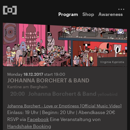
Program
Shop
Awareness
Virginie Kypriotis
Monday
18.12.2017
start 19:00
JOHANNA BORCHERT & BAND
Kantine am Berghain
20:00
Johanna Borchert & Band
yellowbird
Johanna Borchert - Love or Emptiness [Official Music Video]
Einlass: 19 Uhr | Beginn: 20 Uhr | Abendkasse 20€
RSVP via
Facebook
Eine Veranstaltung von
Handshake Booking