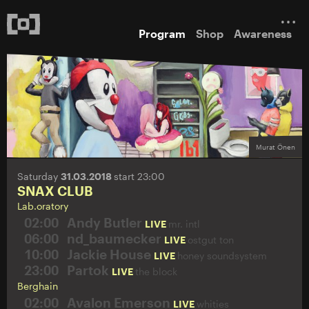
Program
Shop
Awareness
Murat Önen
Saturday
31.03.2018
start 23:00
SNAX CLUB
Lab.oratory
02:00
Andy Butler
LIVE
mr. intl
06:00
nd_baumecker
LIVE
ostgut ton
10:00
Jackie House
LIVE
honey soundsystem
23:00
Partok
LIVE
the block
Berghain
02:00
Avalon Emerson
LIVE
whities