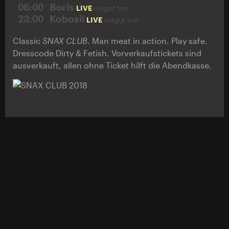
06:00
Boris
LIVE
ostgut ton
23:00
Kobosil
LIVE
ostgut ton
Classic
SNAX CLUB
. Man meat in action. Play safe.
Dresscode Dirty & Fetish. Vorverkaufstickets sind
ausverkauft, allen ohne Ticket hilft die Abendkasse.