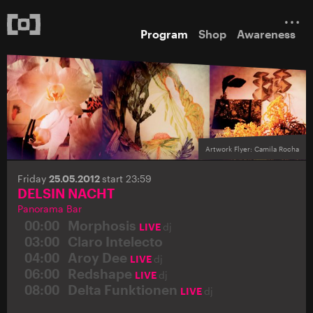
Program
Shop
Awareness
Artwork Flyer: Camila Rocha
Friday
25.05.2012
start 23:59
DELSIN NACHT
Panorama Bar
00:00
Morphosis
LIVE
dj
03:00
Claro Intelecto
04:00
Aroy Dee
LIVE
dj
06:00
Redshape
LIVE
dj
08:00
Delta Funktionen
LIVE
dj