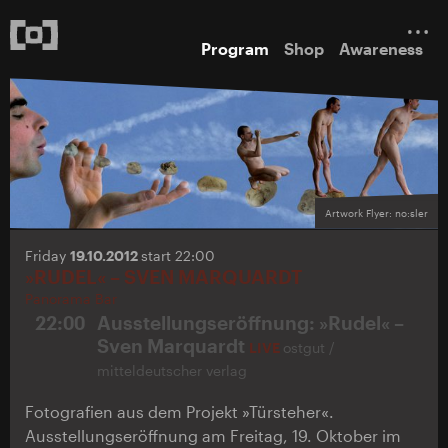
Program
Shop
Awareness
Artwork Flyer: no:sler
Friday
19.10.2012
start 22:00
»RUDEL« – SVEN MARQUARDT
Panorama Bar
22:00
Ausstellungseröffnung: »Rudel« –
Sven Marquardt
LIVE
ostgut /
mitteldeutscher verlag
Fotografien aus dem Projekt »Türsteher«.
Ausstellungseröffnung am Freitag, 19. Oktober im