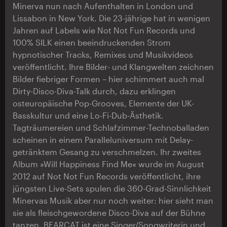
Minerva nun nach Aufenthalten in London und
Lissabon in New York. Die 23-jährige hat in wenigen
Jahren auf Labels wie Not Not Fun Records und
100% SILK einen beeindruckenden Strom
hypnotischer Tracks, Remixes und Musikvideos
veröffentlicht. Ihre Bilder- und Klangwelten zeichnen
Bilder fiebriger Formen – hier schimmert auch mal
Dirty-Disco-Diva-Talk durch, dazu erklingen
osteuropäische Pop-Grooves, Elemente der UK-
Basskultur und eine Lo-Fi-Dub-Ästhetik.
Tagträumereien und Schlafzimmer-Technoballaden
scheinen in einem Paralleluniversum mit Delay-
getränktem Gesang zu verschmelzen. Ihr zweites
Album »Will Happiness Find Me« wurde im August
2012 auf Not Not Fun Records veröffentlicht, ihre
jüngsten Live-Sets spulen die 360-Grad-Sinnlichkeit
Minervas Musik aber nur noch weiter: hier sieht man
sie als fleischgewordene Disco-Diva auf der Bühne
tanzen. BEARCAT ist eine Singer/Songwriterin und