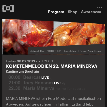
Program
Shop
Awareness
Artwork Flyer: ‘TOGETHER’ – Joseph Marr | Fotos: Yusuf Etiman
Friday
08.02.2013
start 21:00
KOMETENMELODIEN 22: MARIA MINERVA
Kantine am Berghain
00:00
Bearcat
LIVE
dj
21:00
Joey Hansom
LIVE
dj
22:30
Maria Minerva
not not fun records
MARIA MINERVA ist ein Pop-Model auf musikalischen
Abwegen. Aufgewachsen in Tallinn, Estland lebt