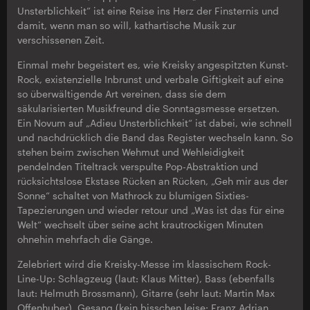
Unsterblichkeit” ist eine Reise ins Herz der Finsternis und
damit, wenn man so will, kathartische Musik zur
verschissenen Zeit.
Einmal mehr begeistert es, wie Kreisky angespitzten Kunst-
Rock, existenzielle Inbrunst und verbale Giftigkeit auf eine
so überwältigende Art vereinen, dass sie dem
säkularisierten Musikfreund die Sonntagsmesse ersetzen.
Ein Novum auf „Adieu Unsterblichkeit“ ist dabei, wie schnell
und nachdrücklich die Band das Register wechseln kann. So
stehen beim zwischen Wehmut und Wehleidigkeit
pendelnden Titeltrack verspulte Pop-Abstraktion und
rücksichtslose Ekstase Rücken an Rücken, „Geh mir aus der
Sonne“ schaltet von Mathrock zu blumigen Sixties-
Tapezierungen und wieder retour und „Was ist das für eine
Welt“ wechselt über seine acht krautrockigen Minuten
ohnehin mehrfach die Gänge.
Zelebriert wird die Kreisky-Messe im klassischem Rock-
Line-Up: Schlagzeug (laut: Klaus Mitter), Bass (ebenfalls
laut: Helmuth Brossmann), Gitarre (sehr laut: Martin Max
Offenhuber), Gesang (kein bisschen leise: Franz Adrian