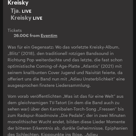
Kreisky
Tja.
LIVE
Kreisky
LIVE
Tickets
26.00€ from
Eventim
Was für ein Gegensatz: Wo das vorletzte Kreisky-Album,
„Blitz“ (2018), den traditionell rotzigen Bandsound in
Richtung Pop weiterdachte und das letzte, die fast schon
optimistische Coming-of-Age-Platte „Atlantis“ (2021) mit
seinem knallbunten Cover Jugend und Naivität feierte, da
offeriert uns die Band nun mit „Adieu Unsterblichkeit“ eine
ausgesprochen finstere Liedersammlung.
Vom vorab veröffentlichten „Was ist das für eine Welt“ aus
dem gleichnamigen TV-Tatort (in dem die Band auch zu
sehen war) über den Kannibalen-Torch-Song „Fressen“ bis
zum Radspur-Roadmovie „Die Pedale“, der in zwei Minuten
monolithischer Wucht endet, bilden diese Lieder Momente
der bitteren Erkenntnis ab, dunkle Geheimnisse, Epiphanien
des Schlechten, Kipppunkte ins Böse. „Adieu