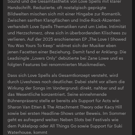
Sound und die Gesamtästhetik von Love Spells mit klarer
Handschrift. Reduzierte, oft nostalgisch geprägte
Bildwelten mischen sich mit einer Hingabe zur Romantik.
Zwischen sanften Klangflächen und Indie-Rock-Akzenten
verhandelt Love Spells Thematiken rund um Liebe, Intimität
und Herzschmerz, ohne sich in überbordenden Klischees zu
verlieren. Auf der 2025 erschienenen EP „The Love I Showed
You Was Yours To Keep” widmet sich der Musiker eben
jenen Facetten einer Beziehung. Damit fand er Anklang: Die
Leadsingle „Lovers Only“ debütierte bei Zane Lowe und es
folgten Features bei renommierten Musikmedien.
Dass sich Love Spells als Gesamtkonzept versteht, wird
durch Liveshows noch deutlicher. Dabei steht vor allem die
Wirkung der Songs im Vordergrund: direkt, nahbar und auf
das Wesentliche konzentriert. Seine einnehmende
Bühnenpräsenz stelle er bereits als Support für Acts wie
Sharon Van Etten & The Attachment Theory oder Kacy Hill
sowie bei ersten Headline-Shows unter Beweis. Im Sommer
geht es aufregend weiter: Neben Slots bei Festivals wie
dem Pukkelpop oder All Things Go sowie Support für Suki
Waterhouse, kommt