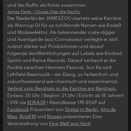
und Vex Ruffin als Krista zusammen.
James Pants - Clouds Over the Pacific
Der Niederländer JAMESZOO startete seine Karriere
als Warmup-DJ für so schillernde Namen wie Kode9
und Modeselektor. Als bekennender crate-digger
und Avantgarde-Jazz-Connaisseur verlegte er sich
zuletzt stärker auf Produktionen und darauf
folgende Veröffentlichungen auf Labels wie Kindred
Spirits und Rwina Records. Darauf verband er die
Punkte zwischen Hermeto Pascoal, Sun Ra und
Leftfield-Beatmusik – ein Klang, so farbenfroh und
zukunftsweisend wie chaotisch und experimental.
Verlegt vom Berghain in die Kantine am Berghain.
Einlass: 20 Uhr | Beginn: 21 Uhr | Eintritt ab 18 Jahren!
| VVK via
KOKA36
| Abendkasse 17€ RSVP auf
Facebook
Präsentiert von
Digital in Berlin
,
hhv.de
Mag
,
ByteFM
und
Noisey
präsentieren Eine
Veranstaltung von
Eine Welt aus Hack