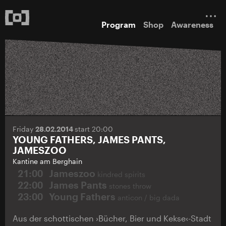
Program
Shop
Awareness
Friday
28.02.2014
start 20:00
YOUNG FATHERS, JAMES PANTS,
JAMESZOO
Kantine am Berghain
21:00
Jameszoo
kindred spirits
22:00
James Pants
stones throw
23:00
Young Fathers
anticon / big dada
Aus der schottischen ›Bücher, Bier und Kekse‹-Stadt