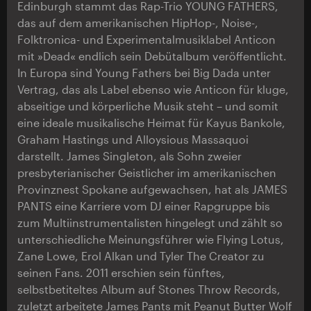
Edinburgh stammt das Rap-Trio YOUNG FATHERS,
das auf dem amerikanischen HipHop-, Noise-,
Folktronica- und Experimentalmusiklabel Anticon
mit »Dead« endlich sein Debütalbum veröffentlicht.
In Europa sind Young Fathers bei Big Dada unter
Vertrag, das als Label ebenso wie Anticon für kluge,
abseitige und körperliche Musik steht – und somit
eine ideale musikalische Heimat für Kayus Bankole,
Graham Hastings und Alloysious Massaquoi
darstellt. James Singleton, als Sohn zweier
presbyterianischer Geistlicher im amerikanischen
Provinznest Spokane aufgewachsen, hat als JAMES
PANTS eine Karriere vom DJ einer Rapgruppe bis
zum Multiinstrumentalisten hingelegt und zählt so
unterschiedliche Meinungsführer wie Flying Lotus,
Zane Lowe, Erol Alkan und Tyler The Creator zu
seinen Fans. 2011 erschien sein fünftes,
selbstbetiteltes Album auf Stones Throw Records,
zuletzt arbeitete James Pants mit Peanut Butter Wolf